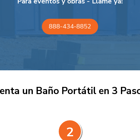
Para eventos y obras - Llame ya!
888-434-8852
enta un Baño Portátil en 3 Pas
2