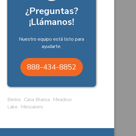
¿Preguntas?
¡Llámanos!
Nuestro equipo está listo para
ayudarte.
888-434-8852
Berino
Casa Blanca
Meadow
Lake
Mescalero